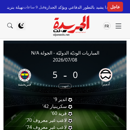
عاجل
ات: فيلدا يشيد بالتطور الدفاعي ويؤكد الجدارة
قبل 9 ساعات
نهيلة بنزينة تتألق
FR
المباريات الوديّة الدوليّة - الجولة N/A
2026/07/08
-
5
0
أدميرا
فنربخشة
انتهت
اندير
9'
سكرينيار
42'
فريد
60'
لاعب غير معروف
70'
لاعب غير معروف
74'