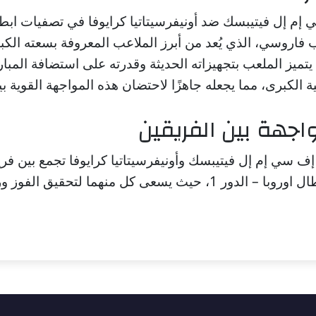
ي إم إل فيتيبسك ضد أونيفرسيتاتيا كرايوفا في تصفيات ابطال
فاروسي، الذي يُعد من أبرز الملاعب المعروفة بسعته الكبي
 يتميز الملعب بتجهيزاته الحديثة وقدرته على استضافة المبا
ة الكبرى، مما يجعله جاهزًا لاحتضان هذه المواجهة القوية بي
اجهة بين الفريقين
إف سي إم إل فيتيبسك وأونيفرسيتاتيا كرايوفا تجمع بين فر
بطولة تصفيات ابطال اوروبا – الدور 1، حيث يسعى كل منهما لتحقيق