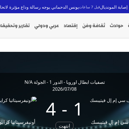
نديال
يونس الدحماني يوجه رسالة وداع مؤثرة لاتحاد تواركة بعد 
قبل 7 ساعات
حوادث
ثقافة وفن
إقتصاد
عربي ودولي
تقارير وتحقيقا
تصفيات ابطال اوروبا - الدور 1 - الجولة N/A
2026/07/08
4
-
1
سي إم إل فيتيبسك
أونيفرسيتاتيا كرايو
انتهت