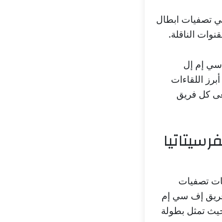
في تصفيات ابطال
اوروبا – الدور 1، يلتقي إف سي إم إل
برز اللقاءات
 الدور 1، حيث يسعى كل فريق
رسيتاتيا
سات تصفيات
, يسعى كل من فريق إف سي إم
 حيث تمثل بطولة