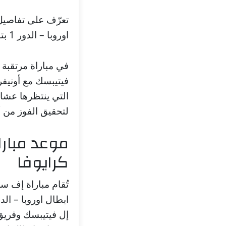
تعرّف على تفاصيل
اوروبا – الدور 1 بتاريخ 2026/07/08 وتعرف على موعد المباراة، والملعب، والقنوات الناقلة.
فيتيبسك مع أونيفر
التي ينتظرها عش
لتحقيق الفوز من 
موعد مبارا
كرايوفا
تُقام مباراة إف س
إل فيتيبسك وفريق 