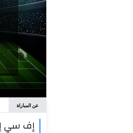
عن المباراة
إف سي إم 