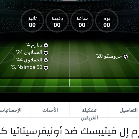
يوم
ساعة
دقيقة
ثانية
00
00
00
00
بايارم
4'
الحملاوي
24'
جروميكو
20'
الحملاوي
44'
S. Nsimba
90'
التفاصيل
تشكيلة
الأحداث
الإحصائيات
الفريقين
إل فيتيبسك ضد أونيفرسيتاتيا كر