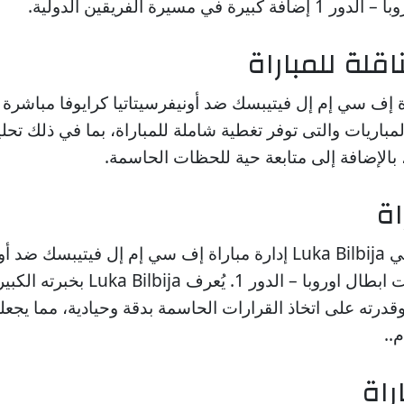
في مسيرة الفريقين الدولية.
اقلة للمباراة
ة إف سي إم إل فيتيبسك ضد أونيفرسيتاتيا كرايوفا مباشرة ع
باريات والتى توفر تغطية شاملة للمباراة، بما في ذلك تحلي
، بالإضافة إلى متابعة حية للحظات الحاسمة.
اة
يتولى الحكم الدولي Luka Bilbija إدارة مباراة إف سي إم إل فيتيبسك 
ر 1. يُعرف Luka Bilbija بخبرته الكبيرة في إدارة
قدرته على اتخاذ القرارات الحاسمة بدقة وحيادية، مما يجعل
..
راة