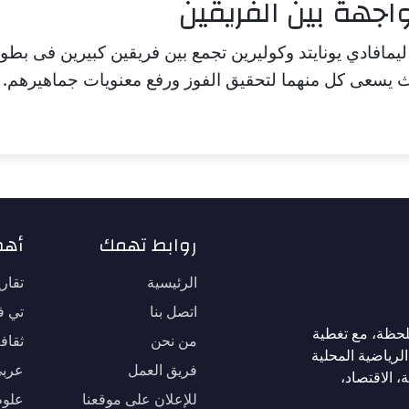
اجهة بين الفريقين
ليمافادي يونايتد وكوليرين تجمع بين فريقين كبيرين فى بطول
 حيث يسعى كل منهما لتحقيق الفوز ورفع معنويات جماهيرهم.
روابط تهمك
أهم
الرئيسية
تقار
اتصل بنا
تي في
لحظة، مع تغطية
من نحن
ثقاف
لرياضية المحلية
فريق العمل
عربي
، الاقتصاد،
للإعلان على موقعنا
علوم