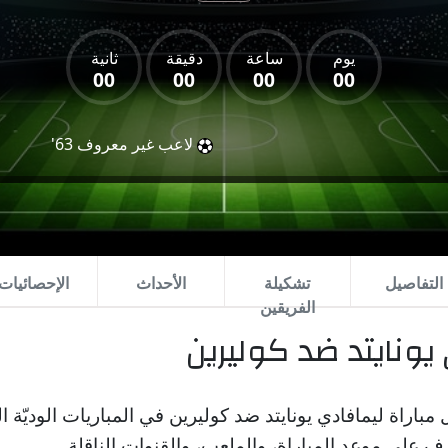
يوم
ساعة
دقيقة
ثانية
00
00
00
00
لاعب غير معروف
63'
التفاصيل
تشكيلة
الأحداث
الإحصائيات
الفريقين
يونايتد ضد كوليرين
باراة ليمافادي يونايتد ضد كوليرين في المباريات الوديّة الدو