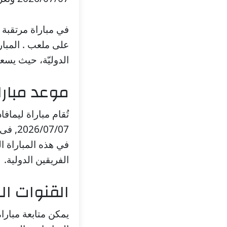
في مباراة مرتقبة ض
على ملعب . المبار
الدوليّة، حيث يس
موعد مبارا
تُقام مباراة ليماف
07/07
في هذه المباراة ا
الفريقين الدولية.
القنوات الن
يمكن متابعة مبارا