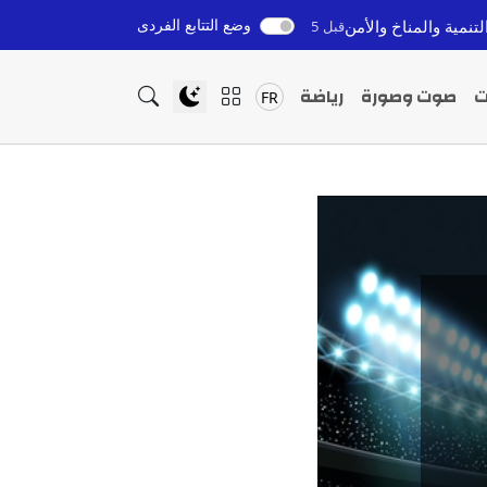
وضع التتابع الفردى
ناخ والأمن
تصريح زائف يوقف امرأة في العرائش: تفاصيل القضي
قبل 5 ساعات
ت
صوت وصورة
رياضة
FR