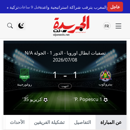
عاجل
 لا إسبريا.. والمغرب يترقب شراكة استراتيجية واعدة
قبل 9 ساعات
تزكية طارق الق
FR
تصفيات ابطال اوروبا - الدور 1 - الجولة N/A
2026/07/08
-
1
1
بيتروكوب
روغورجينة
انتهت
1'
P. Popescu
كريزيو
35'
عن المباراة
التفاصيل
تشكيلة الفريقين
الأحداث
ا