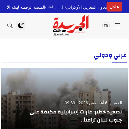
عاجل
مغربي الأوكراني
قبل 3 ساعات
المنصة الرقمية لهيئة الأطباء المغربية: ثورة في ال
FR
عربي ودولي
الخميس 6 أغسطس 2026 - 09:39
تصعيد خطير: غارات إسرائيلية مكثفة على
جنوب لبنان تزامناً..