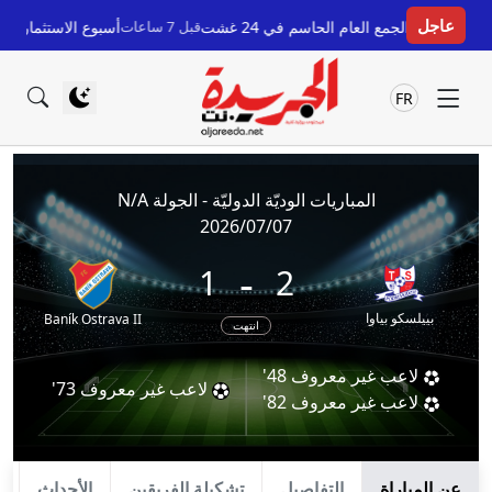
عاجل
ضور الجمع العام الحاسم في 24 غشت
قبل 7 ساعات
أسبوع الاستثمار 2026: جسر جديد بين مغاربة العالم وفرص التنمية الجهوية بالمملكة
FR
المباريات الوديّة الدوليّة - الجولة N/A
2026/07/07
-
1
2
بييلسكو بياوا
Baník Ostrava II
انتهت
لاعب غير معروف
48'
لاعب غير معروف
73'
لاعب غير معروف
82'
عن المباراة
التفاصيل
تشكيلة الفريقين
الأحداث
ا