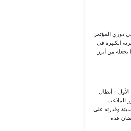
د إنتر تركو في دوري المؤتمر
لتصفيات الأول – أبطال أوروبا. يُعرف Fotis Polychronis بخبرته الكبيرة في
 يجعله من أبرز
الأول – أبطال
ز الملاعب
حديثة وقدرته على
تضان هذه