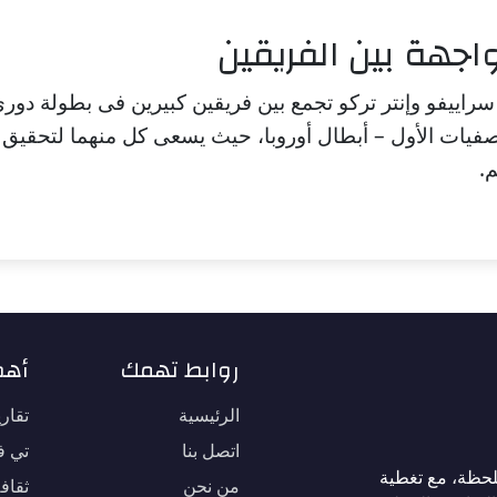
اجهة بين الفريقين
سراييفو وإنتر تركو تجمع بين فريقين كبيرين فى بطولة دوري
تصفيات الأول – أبطال أوروبا، حيث يسعى كل منهما لتحقيق 
.
روابط تهمك
أهم
الرئيسية
تقار
اتصل بنا
تي في
لحظة، مع تغطية
من نحن
ثقاف