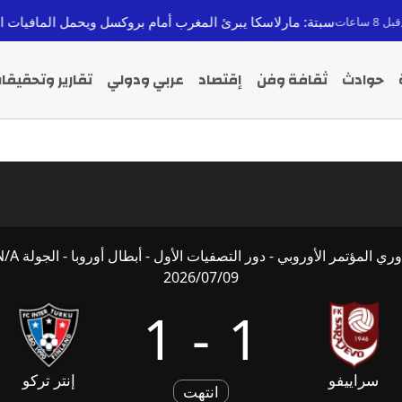
سبتة: مارلاسكا يبرئ المغرب أمام بروكسل ويحمل المافيات المسؤو
حوادث
ثقافة وفن
إقتصاد
عربي ودولي
تقارير وتحقيقا
ري المؤتمر الأوروبي - دور التصفيات الأول - أبطال أوروبا - الجولة N/A
2026/07/09
1
-
1
سراييفو
إنتر تركو
انتهت