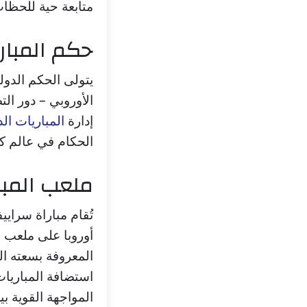
متابعة حية للحظا
حكم المبار
إدارة
المباريات الد
الحكام في عالم كر
ملعب المبا
تُقام مباراة سرايي
أوروبا على ملعب 
المعروفة بسعته الك
استضافة المباريات
المواجهة القوية بي