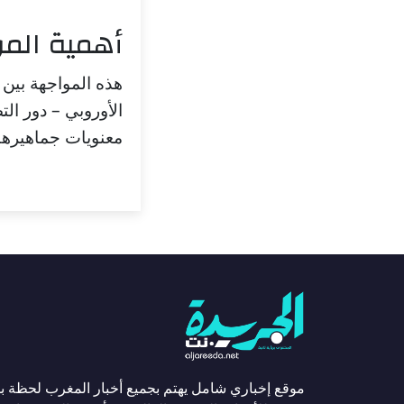
أهمية المو
هذه المواجهة بين 
الأوروبي – دور ال
معنويات جماهيرهم
موقع إخباري شامل يهتم بجميع أخبار المغرب لحظة ب