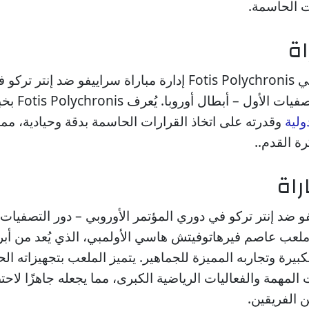
ت الحاسمة.
اة
يتولى الحكم الدولي Fotis Polychronis إدارة مباراة سراييفو ض
الأوروبي – دور ا
ولية
وقدرته على اتخاذ القرارات الحاسمة بدقة وحيادية، مما
ة القدم..
راة
فو ضد إنتر تركو في دوري المؤتمر الأوروبي – دور التصفيات 
ملعب عاصم فيرهاتوفيتش هاسي الأولمبي، الذي يُعد من أبر
بيرة وتجاربه المميزة للجماهير. يتميز الملعب بتجهيزاته ال
 المهمة والفعاليات الرياضية الكبرى، مما يجعله جاهزًا لاح
ن الفريقين.