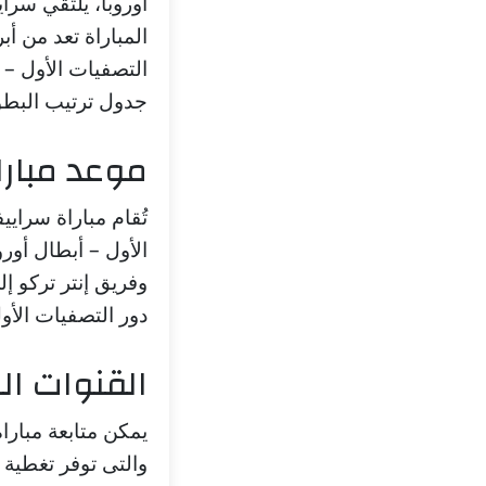
أوروبا، يلتقي سرا
المباراة تعد من أ
التصفيات الأول –
جدول ترتيب البطو
موعد مبارا
تُقام مباراة سراي
وفريق إنتر تركو إ
دور التصفيات الأو
القنوات الن
يمكن متابعة مبارا
والتى توفر تغطية ش