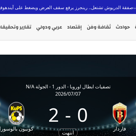
ريوش تشتعل.. رينجرز يرفع سقف العرض ويضغط على آيندهوفن لحسم ان
حوادث
ثقافة وفن
إقتصاد
عربي ودولي
تقارير وتحقيقا
تصفيات ابطال اوروبا - الدور 1 - الجولة N/A
2026/07/07
2
-
0
فاردار
كوبيون بالوسورا
انتهت