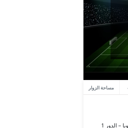
مساحة الزوار
تعرّف على تفاصيل مباراة فاردار ضد كوبيون بالوسورا في تصفيات ابطال اوروبا – الدور 1