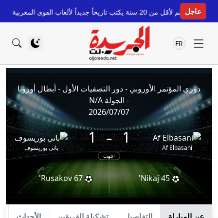
عاجل
يكتب تاريخاً جديداً لألعاب القوى المغربية
قبل 6 ساعات
FR
دوري المؤتمر الأوروبي - دور التصفيات الأول - أبطال أوروبا
- الجولة N/A
2026/07/07
-
1
1
Af Elbasani
باتى بوريسوف
انتهت
Rusakov
67'
Nikaj
45'
عن المباراة
التفاصيل
تشكيلة الفريقين
الأحداث
ا