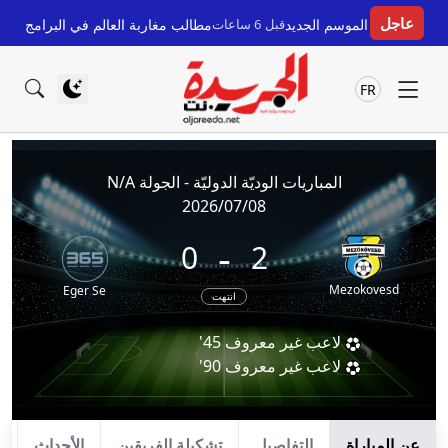
عاجل
طموح في الموسم الجديد
قبل 6 ساعات
مطالب مغاربة العالم في البرامج الانتخ
FR
المباريات الوديّة الدوليّة - الجولة N/A
2026/07/08
-
0
2
Mezokovesd
Eger Se
انتهت
لاعب غير معروف
45'
لاعب غير معروف
90'
عن المباراة
التفاصيل
تشكيلة الفريقين
الأحداث
ا