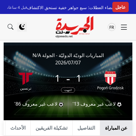
عاجل
لمغرب لقضاء العطلات: سبع جواهر خفية تستحق الاكتشاف
قبل 4 ساعات
Ryanair تطلق 17 خطاً جوياً جديداً من المغرب لشتاء 2026: تعزيز ال
FR
المباريات الوديّة الدوليّة - الجولة N/A
2026/07/07
-
1
1
Pogoń Grodzisk
ترنسين
انتهت
لاعب غير معروف
13'
لاعب غير معروف
86'
عن المباراة
التفاصيل
تشكيلة الفريقين
الأحداث
ا