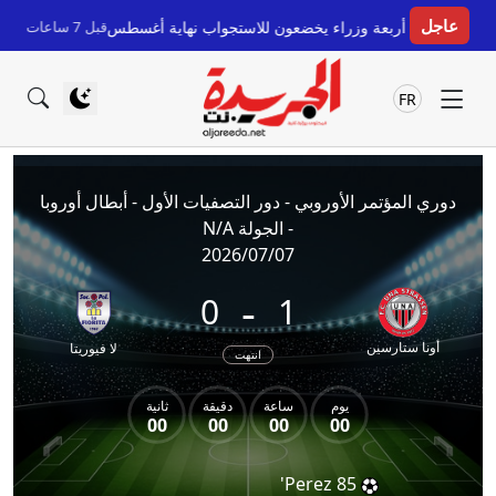
عاجل
 الإسباني: أربعة وزراء يخضعون للاستجواب نهاية أغسطس
قبل 7 ساعات
باتيلي يع
FR
دوري المؤتمر الأوروبي - دور التصفيات الأول - أبطال أوروبا
- الجولة N/A
2026/07/07
-
0
1
أونا ستارسين
لا فيوريتا
انتهت
يوم
ساعة
دقيقة
ثانية
00
00
00
00
Perez
85'