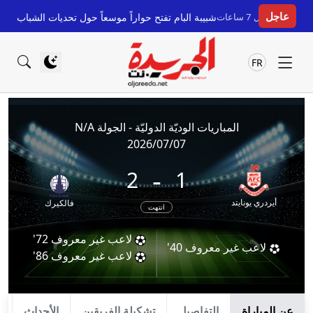
عاجل
قبل 7 ساعات
شبيبة البام تفتح حواراً موسعاً حول تحديات الشباب المغرب
FR
المباريات الوديّة الدوليّة - الجولة N/A
2026/07/07
-
2
1
أيردري يونايتد
فالكيرك
انتهت
لاعب غير معروف
72'
لاعب غير معروف
40'
لاعب غير معروف
86'
عن المباراة
التفاصيل
تشكيلة الفريقين
الأحداث
ا