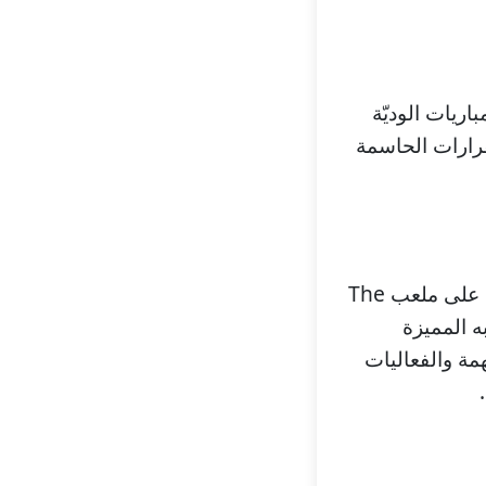
اريات الوديّة
قرارات الحاسمة
تُقام مباراة سوتون كولدفيلد تاون ضد ليامينجتون في المباريات الوديّة الدوليّة على ملعب The
ربه المميزة
همة والفعاليات