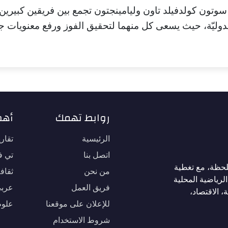
سوتون كولدفيلد تاون وليامينجتون تجمع بين فريقين كبيري
 الدوليّة، حيث يسعى كل منهما لتحقيق الفوز ورفع معنويات 
روابط تهمك
أهم
الرئيسية
تقار
اتصل بنا
تي في
لحظة، مع تغطية
من نحن
ثقاف
لرياضية المحلية
فريق العمل
عربي
، الاقتصاد،
للإعلان على موقعنا
علوم
شروط الاستخدام