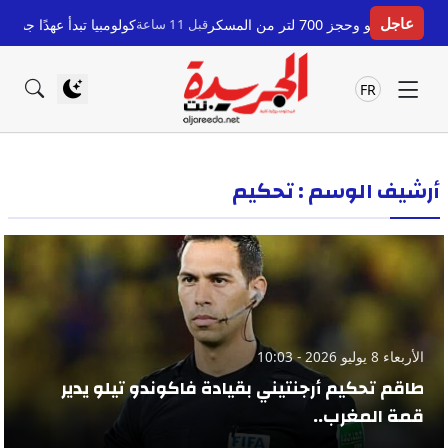
عاجل
 لتر من المسكر
قبل 11 ساعة
كولومبيا تبدأ عهدًا جديدًا مع دي 
FR
أرشيف الوسم : تحكيم
الأربعاء 8 يوليو 2026 - 10:03
طاقم تحكيم أرجنتيني بقيادة فاكوندو تيلو يدير
قمة المغرب..