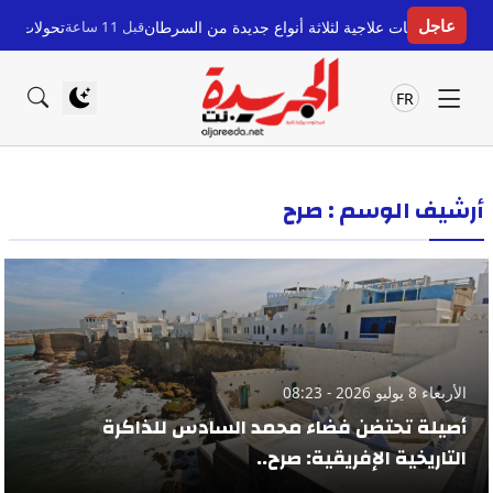
عاجل
 لقاحات علاجية لثلاثة أنواع جديدة من السرطان
قبل 11 ساعة
تحولات ميزان القوى
FR
أرشيف الوسم : صرح
الأربعاء 8 يوليو 2026 - 08:23
أصيلة تحتضن فضاء محمد السادس للذاكرة
التاريخية الإفريقية: صرح..