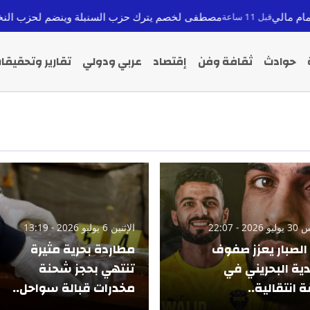
مصطفى لخصم يترك حزب السنبلة وينضم لحزب النخلة استعداداً لانت
ساعة
حوادث
ثقافة وفن
إقتصاد
عربي ودولي
تقارير وتحقيقا
2 - 22:07
الإثنين 6 يوليو 2026 - 13:19
الصبار يعزز صفوف
مطاردة بحرية مثيرة
دية البحريني في
تنتهي بحجز شحنة
انتقالية..
مخدرات قبالة سواحل..