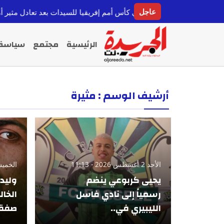
عاجل
 التأهل لربع نهائي كأس أمم إفريقيا للسيدات بعد تعادل مثير أمام مالي
قبل 11 
الرئيسية
مجتمع
سياسة
أرشيف الوسم : مثيرة
الأحد 2 أغسطس 2026 - 11:13
الخميس 30 يوليو 026
يحيى كربوعي ينضم
وليد 
رسمياً إلى نادي فاسل
الخال
الليبيري في..
صفقة 