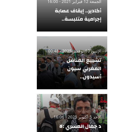
الجمعة 12 فبراير 2021 - 16:00
أكادير.. إيقاف عصابة
إجرامية متلبسة..
الإثنين 10 نوفمبر 2025 - 00:48
تشييع المناضل
المغربي سيون
أسيدون..
الأحد 5 أكتوبر 2025 - 16:06
د جمال العسري :لا