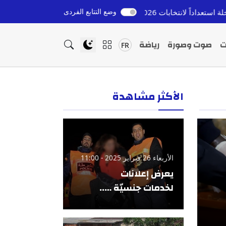
وضع التتابع الفردى
خابات 2026
إعادة القاصرين المغاربة من إسبانيا: التزام 
قبل 11 ساعة
ت
صوت وصورة
رياضة
FR
الأكثر مشاهدة
الأربعاء 26 فبراير 2025 - 11:00
يعرض إعلانات
لخدمات جنسيّة …..