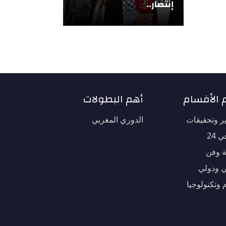
إنتصار..
 الأفسام
أهم البطولات
ير وتحقيقات
الدوري المغربي
 24
ة وفن
 ودولي
 وتكنولوجيا