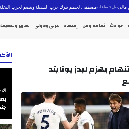
مصطفى لخصم يترك حزب السنبلة وينضم لحزب النخلة استعداداً لانتخابات 6
حوادث
ثقافة وفن
إقتصاد
عربي ودولي
تقارير وتحقيقا
الأك
نهام يهزم ليدز يونايتد
ع
الأربعاء 26 فبرا
يعر
جنس