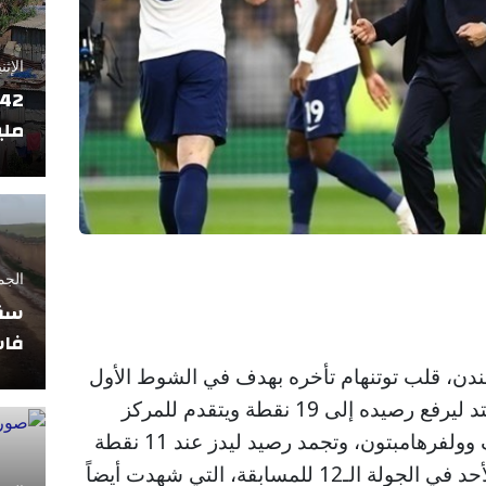
الإثنين 17 فبراير
ملي
الجمعة 11 أبريل
سقو
فاس
لندن، قلب توتنهام تأخره بهدف في الشوط الأول
إلى فوز ثمين 2-1 على ليدز يونايتد ليرفع رصيده إلى 19 نقطة ويتقدم للمركز
السابع بفارق الأهداف فقط خلف وولفرهامبتون، وتجمد رصيد ليدز عند 11 نقطة
في المركز السابع عشر، اليوم الأحد في الجولة الـ12 للمسابقة، التي شهدت أيضاً