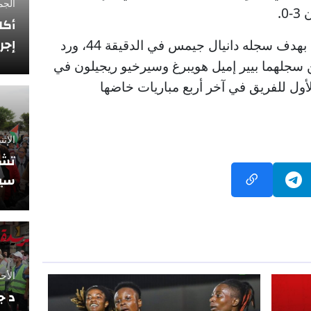
الجمعة 12 فبراي
.
أكا
إجر
وأنهى ليدز الشوط الأول لصالحه بهدف سجله دانيال جيمس في الدقيقة 44، ورد
 سجلهما بيير إميل هويبرغ وسيرخيو ريجيلون في
يكون الفوز الأول للفريق في آخر أربع مباريات خاضها
الإثنين 10 نوفمبر
تشي
سيو
الأحد 5 أكتوبر 2025
د ج