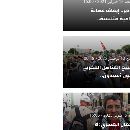
ر 2021 - 16:00
دير.. إيقاف عصابة
امية متلبسة..
 2025 - 00:48
يع المناضل المغربي
ن أسيدون..
 - 16:06
مال العسري :لا