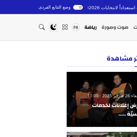
وضع التتابع الفردى
202
إعادة القاصرين المغاربة من إسبانيا: التزام ملكي وتح
قبل 9 ساعات
ت
صوت وصورة
رياضة
FR
ثر مشاهدة
ير 2025 - 11:00
ض إعلانات لخدمات
يّة …..