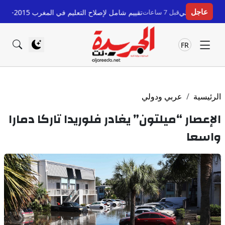
عاجل
ي
قبل 7 ساعات
تقييم شامل لإصلاح التعليم في المغرب 2015-2025: إنجازات وتحديات
FR
الرئيسية
عربي ودولي
الإعصار “ميلتون” يغادر فلوريدا تاركا دمارا
واسعا