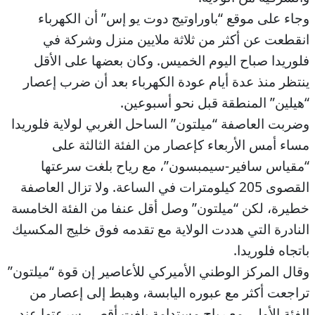
وجاء على موقع “باوراوتيج دوت يو إس” أن الكهرباء
انقطعت عن أكثر من ثلاثة ملايين منزل وشركة في
فلوريدا صباح اليوم الخميس. وكان بعضها على الأقل
ينتظر منذ عدة أيام عودة الكهرباء بعد أن ضرب إعصار
“هيلين” المنطقة قبل نحو أسبوعين.
وضربت العاصفة “ميلتون” الساحل الغربي لولاية فلوريدا
مساء أمس الأربعاء كإعصار من الفئة الثالثة على
“مقياس سافير-سيمبسون”، مع رياح بلغت سرعتها
القصوى 205 كيلومترات في الساعة. ولا تزال العاصفة
خطيرة، لكن “ميلتون” وصل أقل عنفا من الفئة الخامسة
النادرة التي هددت الولاية مع تقدمه فوق خليج المكسيك
باتجاه فلوريدا.
وقال المركز الوطني الأميركي للأعاصير إن قوة “ميلتون”
تراجعت أكثر مع عبوره اليابسة، وهبط إلى إعصار من
الفئة الأولى مع رياح مستدامة بلغت أقصى سرعتها عند