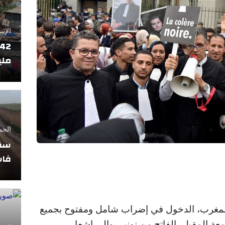
الإثنين 17 فبراير
ملي
الجمعة 11 أبريل
سقو
فاس
لمغرب، الدخول في إضراب شامل ومفتوح بجميع
عة المقبل، الفاتح من نونبر، وإلى إشعار