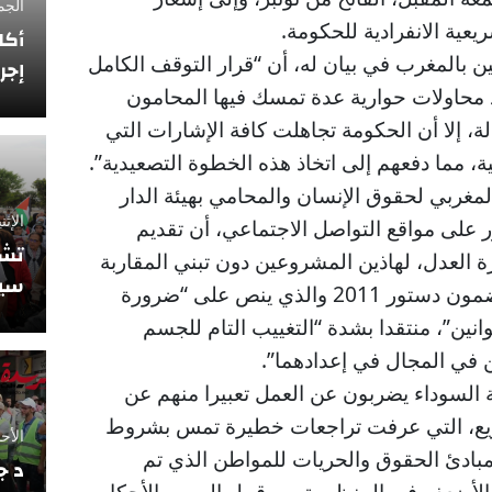
الجمعة 12 فبراي
يعية الانفرادية للحكومة.
أكا
 بالمغرب في بيان له، أن “قرار التوقف الكامل
إجر
 محاولات حوارية عدة تمسك فيها المحامون
ة، إلا أن الحكومة تجاهلت كافة الإشارات التي
، مما دفعهم إلى اتخاذ هذه الخطوة التصعيدية”.
مغربي لحقوق الإنسان والمحامي بهيئة الدار
الإثنين 10 نوفمبر
 على مواقع التواصل الاجتماعي، أن تقديم
تشي
ة العدل، لهاذين المشروعين دون تبني المقاربة
سيو
التشاركية في تنزيلهما يخالف مضمون دستور 2011 والذي ينص على “ضرورة
انين”، منتقدا بشدة “التغييب التام للجسم
ن في المجال في إعدادهما”.
 السوداء يضربون عن العمل تعبيرا منهم عن
ريع، التي عرفت تراجعات خطيرة تمس بشروط
الأحد 5 أكتوبر 2025
مبادئ الحقوق والحريات للمواطن الذي تم
د ج
ة الأضعف في المنظومة من قبيل المس بالأحكام