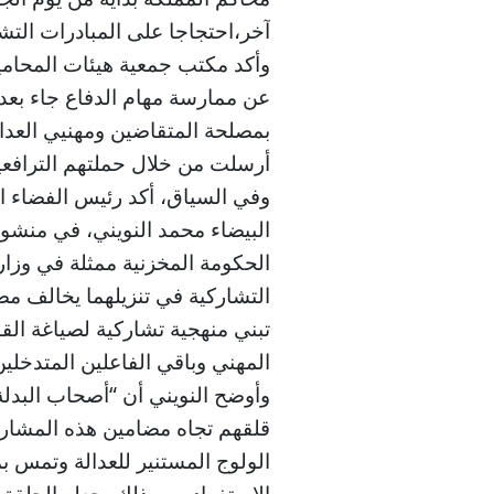
آخر،احتجاجا على المبادرات التشر
وأكد مكتب جمعية هيئات المحامين
عن ممارسة مهام الدفاع جاء بعد
بمصلحة المتقاضين ومهنيي العدال
أرسلت من خلال حملتهم الترافعية
وفي السياق، أكد رئيس الفضاء ال
البيضاء محمد النويني، في منشور
الحكومة المخزنية ممثلة في وزار
تبني منهجية تشاركية لصياغة القو
المهني وباقي الفاعلين المتدخلي
وأوضح النويني أن “أصحاب البدلة
قلقهم تجاه مضامين هذه المشا
الولوج المستنير للعدالة وتمس ب
الاستفراد به، وذلك بجعله الحلق