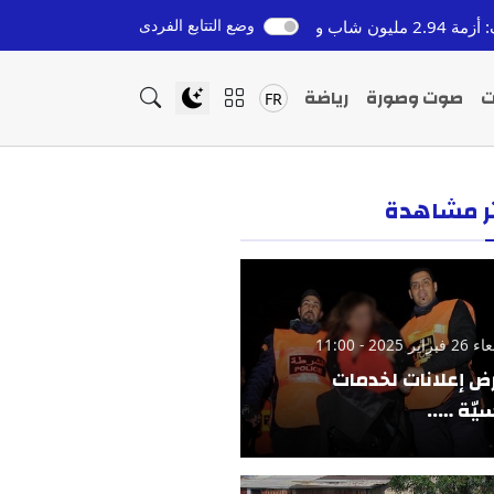
وضع التتابع الفردى
إدانة سائقي الطاكسيات في أحداث سبتة: ج
قبل 6 ساعات
ت
صوت وصورة
رياضة
FR
ثر مشاهدة
ير 2025 - 11:00
ض إعلانات لخدمات
يّة …..