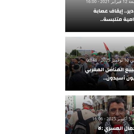
ر 2021 - 16:00
دير.. إيقاف عصابة
امية متلبسة..
 2025 - 00:48
يع المناضل المغربي
ن أسيدون..
 - 16:06
مال العسري :لا