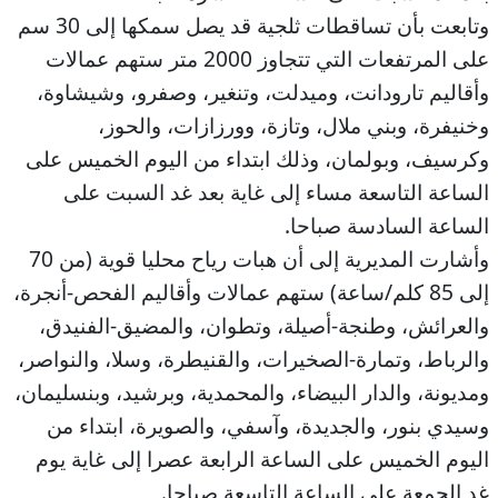
وتابعت بأن تساقطات ثلجية قد يصل سمكها إلى 30 سم
على المرتفعات التي تتجاوز 2000 متر ستهم عمالات
وأقاليم تارودانت، وميدلت، وتنغير، وصفرو، وشيشاوة،
وخنيفرة، وبني ملال، وتازة، وورزازات، والحوز،
وكرسيف، وبولمان، وذلك ابتداء من اليوم الخميس على
الساعة التاسعة مساء إلى غاية بعد غد السبت على
الساعة السادسة صباحا.
وأشارت المديرية إلى أن هبات رياح محليا قوية (من 70
إلى 85 كلم/ساعة) ستهم عمالات وأقاليم الفحص-أنجرة،
والعرائش، وطنجة-أصيلة، وتطوان، والمضيق-الفنيدق،
والرباط، وتمارة-الصخيرات، والقنيطرة، وسلا، والنواصر،
ومديونة، والدار البيضاء، والمحمدية، وبرشيد، وبنسليمان،
وسيدي بنور، والجديدة، وآسفي، والصويرة، ابتداء من
اليوم الخميس على الساعة الرابعة عصرا إلى غاية يوم
غد الجمعة على الساعة التاسعة صباحا.