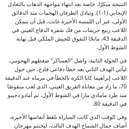
النتيجة مبكرًا، خاصة بعد انتهاء مواجهة الذهاب بالتعادل
الإيجابي (1-1). وتبادل الطرفان الهجمات منذ الدقائق
الأولى، غير أن اللمسة الأخيرة غابت، قبل أن يتمكن
اللاعب ربيع حريمات من فك شفرة الدفاع الغيني في
الدقيقة 43، مانحًا التفوق للجيش الملكي قبل نهاية
الشوط الأول.
في الجولة الثانية، واصل “العساكر” ضغطهم الهجومي،
ليأتي الهدف الثاني بعد خطأ دفاعي فادح، حين حول
اللاعب إبراهيما كابا الكرة بالخطأ في مرماه عند الدقيقة
70، ما زاد من معاناة الفريق الغيني، الذي لعب منقوصًا
منذ طرد مامادي مارا في الشوط الأول، ثم أمادو دجيبو
في الدقيقة 80.
وفي الوقت الذي كانت المباراة تلفظ أنفاسها الأخيرة،
أضاف جمال الشماخ الهدف الثالث، ليختتم مهرجان