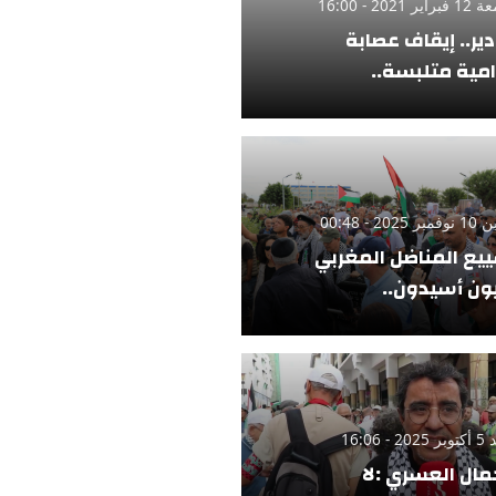
ر 2021 - 16:00
دير.. إيقاف عصابة
امية متلبسة..
 2025 - 00:48
يع المناضل المغربي
ن أسيدون..
 - 16:06
مال العسري :لا