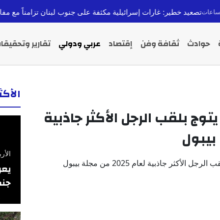
ير: غارات إسرائيلية مكثفة على جنوب لبنان تزامناً مع مفاوضات روما
قبل 7 سا
حوادث
ثقافة وفن
إقتصاد
عربي ودولي
تقارير وتحقيقا
الأك
يتوج بلقب الرجل الأكثر جاذبية
الأربعاء 26 فبرا
يعر
جنس