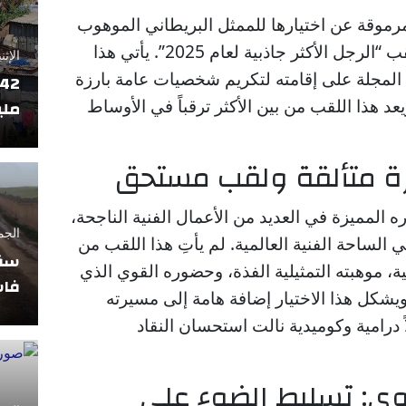
لمرموقة عن اختيارها للممثل البريطاني الموهوب
جوناثان بيلي (37 عاماً) ليحمل لقب “الرجل الأكثر جاذبية لعام 2025”. يأتي هذا
الإثنين 17 فبراير
لمجلة على إقامته لتكريم شخصيات عامة بارزة
عد هذا اللقب من بين الأكثر ترقباً في الأوساط
ملي
رة متألقة ولقب مستحق
ره المميزة في العديد من الأعمال الفنية الناجحة،
الجمعة 11 أبريل
 الساحة الفنية العالمية. لم يأتِ هذا اللقب من
سقو
ة، موهبته التمثيلية الفذة، وحضوره القوي الذي
فاس
ويشكل هذا الاختيار إضافة هامة إلى مسيرته
ً درامية وكوميدية نالت استحسان النقاد
نوي: تسليط الضوء على