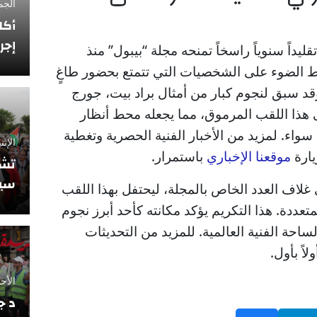
الجمعة 12 فبراي
أكا
إجر
قليداً سنوياً راسخاً تمنحه مجلة “بيبول” منذ
 الضوء على الشخصيات التي تتمتع بحضور طاغٍ
 وقد سبق لنجوم كبار من أمثال براد بيت، جورج
 هذا اللقب المرموق، مما يجعله محط أنظار
واء. لمزيد من الأخبار الفنية الحصرية وتغطية
الإثنين 10 نوفمبر
يارة
موقعنا الإخباري
باستمرار.
تشي
سيو
 غلاف العدد الخاص بالمجلة، ليحتفل بهذا اللقب
تعددة. هذا التكريم يؤكد مكانته كأحد أبرز نجوم
لساحة الفنية العالمية. للمزيد من التحديثات
لاً بأول.
الأحد 5 أكتوبر 2025
د ج