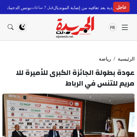
عاجل
بعد تعافيه من إصابة المونديال
قبل 7 ساعات
يونس الدحماني يوجه رسالة وداع مؤثر
FR
الرئيسية
رياضة
عودة بطولة الجائزة الكبرى للأميرة للا
مريم للتنس في الرباط