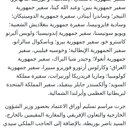
سفير جمهورية بنين؛ وعبد الله كيتا، سفير جمهورية
النيجر؛ وساندرا أبينادر، سفيرة جمهورية الدومينيكان؛
وسادية فايزونيسا، سفيرة جمهورية بنغلاديش الشعبية؛
ويويو سوتيسنا، سفير جمهورية إندونيسيا؛ ولويس ألبرتو
كاسترو خو، سفير جمهورية بيرو؛ وباسكوال سالزانو،
سفير الجمهورية الإيطالية؛ وخوسيه فيليبي، سفير
جمهورية أنغولا؛ وحيدر شيا البراك، سفير جمهورية
العراق؛ وكارلوس أرتورو فوريرو سييرا، سفير جمهورية
كولومبيا؛ وماريا فريدريكا أورنبرانت، سفيرة مملكة
السويد؛ وألكسندر جايلز بينفيلد، سفير المملكة المتحدة
لبريطانيا العظمى وأيرلندا الشمالية.
جرت مراسم تسليم أوراق الاعتماد بحضور وزير الشؤون
الخارجية والتعاون الإفريقي والمغاربة المقيمين بالخارج،
السيد ناصر بوريطة، بالإضافة إلى الحاجب الملكي سيدي