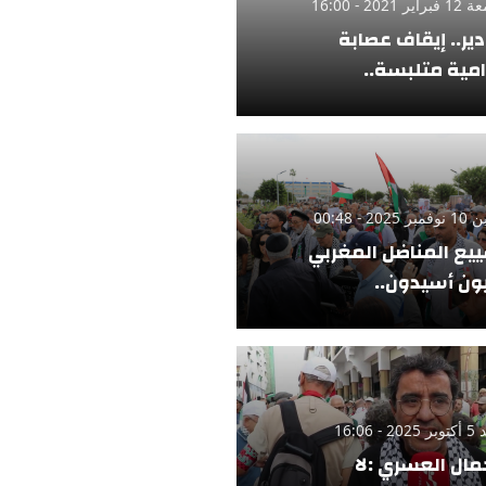
ر 2021 - 16:00
دير.. إيقاف عصابة
امية متلبسة..
 2025 - 00:48
يع المناضل المغربي
ن أسيدون..
 - 16:06
مال العسري :لا