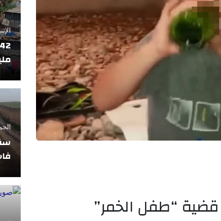
الإثنين 17 فبراير
ملي
الجمعة 11 أبريل
سقو
فاس
قضية “طفل الخمر”