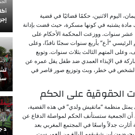
الجمعة 12 فبراي
أكا
ان، اليوم الاثنين، حكمًا قضائيًا في قضية
إجر
ادة يشتبه في كونها مسكرة، حيث قضت بإدانة
دة عشر سنوات. ووزعت المحكمة الأحكام على
لرئيسي “أ.ع” بأربع سنوات سجنًا نافذًا، وعلى
، وعلى المتهم الثالث بثلاث سنوات. وتوبع
شاركة في الإيذاء العمدي ضد طفل يقل عمره عن
الإثنين 10 نوفمبر
تشي
دة لشخص في خطر، وبث وتوزيع صور قاصر في
سيو
ت الحقوقية على الحكم
 يمثل منظمة “ماتقيش ولدي” في هذه القضية،
لى أن الجمعية ستستأنف الحكم لمواصلة الدفاع عن
الأحد 5 أكتوبر 2025
ارت جدلاً واسعًا في المجتمع المغربي بعد
د ج
 يحرضون ابن شقيقهم البالغ من العمر ست