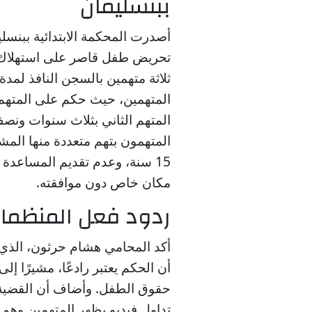
ببنسليمان
أصدرت المحكمة الابتدائية ببنسليم
تحريض طفل قاصر على استهلاك م
ثلاثة متهمين بالسجن النافذ لم
المتهمين، حيث حكم على المتهم ا
المتهم الثاني بثلاث سنوات ونصف
المتهمون بتهم متعددة منها الم
15 سنة، وعدم تقديم المساع
مكان خاص دون موافقته.
ردود فعل المنظما
أكد المحامي هشام حرثون، الذي
أن الحكم يعتبر رادعًا، مشيرًا إ
حقوق الطفل. وأضاف أن القضية أث
تداول فيديو يظهر المتهمين وهم