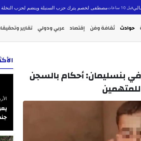
طفى لخصم يترك حزب السنبلة وينضم لحزب النخلة استعداداً لانتخابات 2026
حوادث
ثقافة وفن
إقتصاد
عربي ودولي
تقارير وتحقيقا
الأك
ي بنسليمان: أحكام بالسجن
الأربعاء 26 فبرا
يعر
جنس