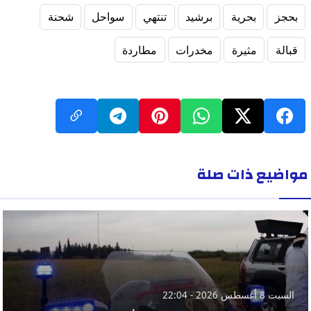
بحجز
بحرية
برشيد
تنتهي
سواحل
شحنة
قبالة
مثيرة
مخدرات
مطاردة
مواضيع ذات صلة
السبت 8 أغسطس 2026 - 22:04