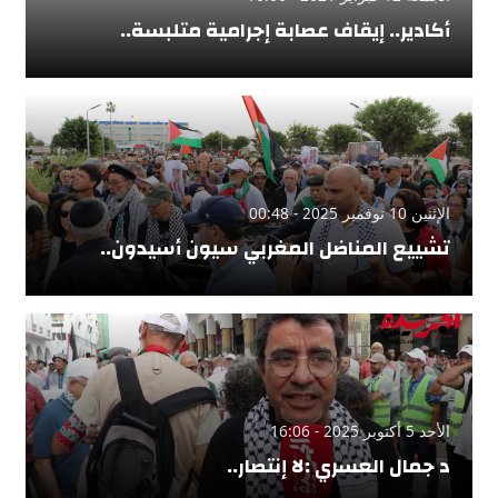
أكادير.. إيقاف عصابة إجرامية متلبسة..
الإثنين 10 نوفمبر 2025 - 00:48
تشييع المناضل المغربي سيون أسيدون..
الأحد 5 أكتوبر 2025 - 16:06
د جمال العسري :لا إنتصار..