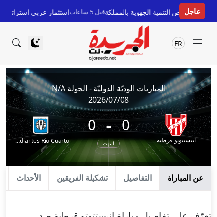
عاجل
قبل 5 ساعات
استثمار عربي استراتيجي في 
FR
المباريات الوديّة الدوليّة - الجولة N/A
2026/07/08
-
0
0
انيستتوتو قرطبة
Estudiantes Río Cuarto
انتهت
عن المباراة
التفاصيل
تشكيلة الفريقين
الأحداث
ا
تعرّف على تفاصيل مباراة انيستتوتو قرطبة ضد