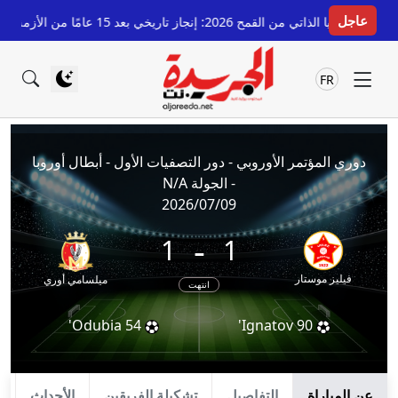
عاجل
ء سوريا الذاتي من القمح 2026: إنجاز تاريخي بعد 15 عامًا من الأزمة
قبل 9 ساعات
FR
دوري المؤتمر الأوروبي - دور التصفيات الأول - أبطال أوروبا
- الجولة N/A
2026/07/09
-
1
1
فيليز موستار
ميلسامي أوري
انتهت
Odubia
54'
Ignatov
90'
عن المباراة
التفاصيل
تشكيلة الفريقين
الأحداث
ا