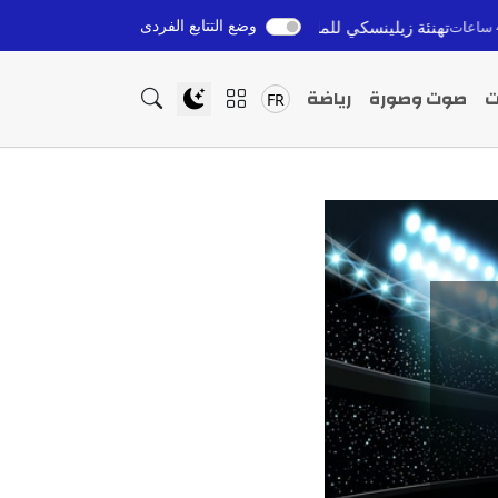
وضع التتابع الفردى
نئة زيلينسكي للملك محمد السادس بعيد العرش تعزز آفاق التعاون المغربي 
ت
صوت وصورة
رياضة
FR