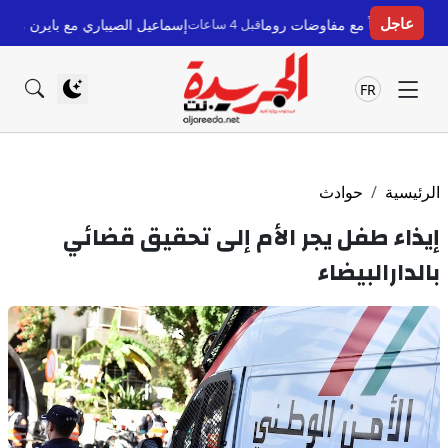
عاجل
ع مفاوضات روما
قبل 4 ساعات
إسماعيل الصيباري مع بايرن ميونخ: بنعطية يكشف 
FR
الرئيسية
حوادث
إيذاء طفل يجر الأم إلى تحقيق قضائي
بالدارالبيضاء