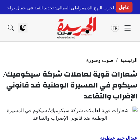
عاجل
س لحزب النهج الديمقراطي العمالي: تجديد الثقة في جمال براجع لولاية ثانية
قبل 14
FR
الرئيسية
صوت وصورة
شعارات قوية لعاملات شركة سيكوميك/
سيكوم في المسيرة الوطنية ضد قانوني
الإضراب والتقاعد
عبدالرحيم عيطونة