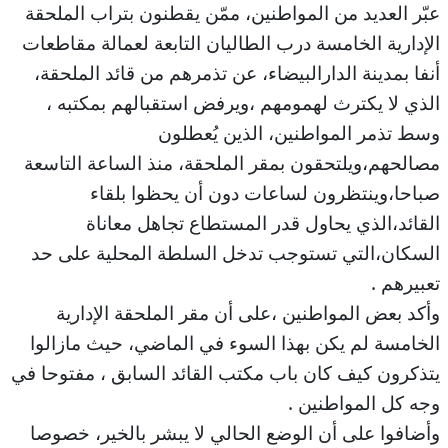
عبّر العديد من المواطنين، ممّن يقطنون بتراب الملحقة
الإدارية الخامسة درب الطاليان التابعة لعمالة مقاطعات
أنفا بمدينة الدارالبيضاء، عن تذمرهم من قائد الملحقة،
الذي لا يكترث لهمومهم ،ويرفض استقبالهم بمكتبه ،
وسط تذمر المواطنين، الذين يُعطلون
مصالحهم،ويلتحقون بمقر الملحقة، منذ الساعة التاسعة
صباحا،وينتظرون لساعات دون أن يحظوا بلقاء
القائد،الذي يحاول قدر المستطاع تجاهل معاناة
السكان،التي تستوجب تدخل السلطة المحلية على حد
تعبيرهم .
وأكد بعض المواطنين ،على أن مقر الملحقة الإدارية
الخامسة لم يكن بهذا السوء في الماضي، حيث مازالوا
يتذكرون كيف كان باب مكتب القائد السابق ، مفتوحا في
وجه كل المواطنين .
وأضافوا على أن الوضع الحالي لا يبشر بالخير، خصوصا