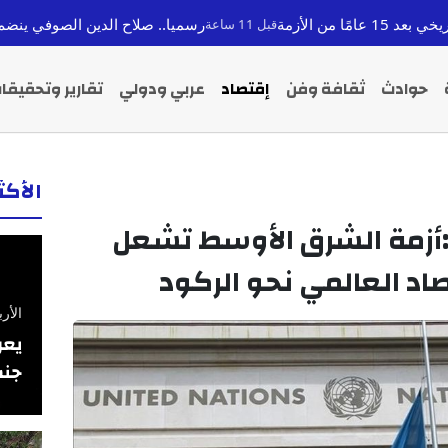
رسميا.. صلاح الدين الصوفي ينضم لصفوف الوداد ال
قبل 11 ساعة
حوادث
ثقافة وفن
إقتصاد
عربي ودولي
تقارير وتحقيقا
الأك
 :أزمة الشرق الأوسط تشعل
اد العالمي نحو الركود
الأربعاء 26 فبرا
يعر
جنس