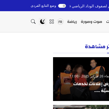
وضع التتابع الفردى
رياضي في صفقة تمتد لثلاثة مواسم
غانا تحجز بطاقة التأهل لر
قبل 12 ساعة
ت
صوت وصورة
رياضة
FR
ثر مشاهدة
ير 2025 - 11:00
ض إعلانات لخدمات
يّة …..