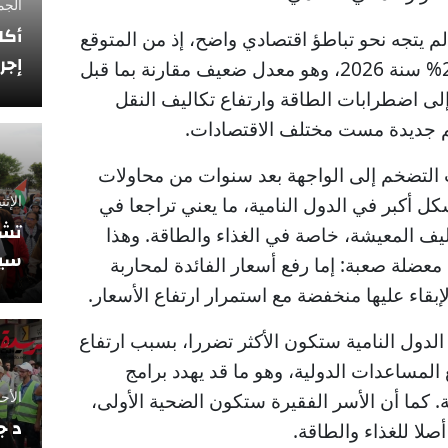
الجمعة 12 فبراي
أكا
الم يتجه نحو تباطؤ اقتصادي واضح، إذ من المتوقع
إجر
أن ينخفض النمو العالمي إلى 2.5% سنة 2026، وهو معدل ضعيف مقارنة بما قبل
إلى اضطرابات الطاقة وارتفاع تكاليف النقل
خم جديدة مست مختلف الاقتصادات.
دت التضخم إلى الواجهة بعد سنوات من محاولات
الإثنين 10 نوفمبر
ل أكبر في الدول النامية، ما يعني تراجعا في
تشي
ليف المعيشة، خاصة في الغذاء والطاقة. وهذا
سيو
معضلة صعبة: إما رفع أسعار الفائدة لمحاربة
بقاء عليها منخفضة مع استمرار ارتفاع الأسعار.
الدول النامية ستكون الأكثر تضررا، بسبب ارتفاع
المساعدات الدولية، وهو ما قد يهدد برامج
الأحد 5 أكتوبر 2025
ة. كما أن الأسر الفقيرة ستكون الضحية الأولى،
د ج
صلا للغذاء والطاقة.