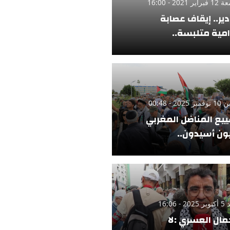
ر 2021 - 16:00
دير.. إيقاف عصابة
امية متلبسة..
 2025 - 00:48
يع المناضل المغربي
ن أسيدون..
 - 16:06
مال العسري :لا