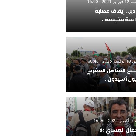
ر 2021 - 16:00
دير.. إيقاف عصابة
امية متلبسة..
 2025 - 00:48
يع المناضل المغربي
ن أسيدون..
 - 16:06
مال العسري :لا