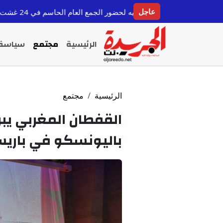
عاجل
و منخرطيه لحضور الجمع العام الحاسم في 24 غشت
أسبوع الاستثمار 2026: جسر 
قبل 8 ساعات
الرئيسية
مجتمع
سياسة
الرئيسية
مجتمع
القفطان المغربي يبر
باليونسكو في باري