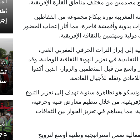
 مصممين من مختلف مناطق القارة الإفريقية.
الجمعة 12 فبراي
أكا
المغربية نورة بيكاغ مجموعة من القفاطين
إجر
يزات يدوية وأقمشة فاخرة، مما أثار إعجاب الحضور
لية ومهتمين بالثقافة الإفريقية.
إلى إبراز التراث الحرفي المغربي الغني،
تقليدية في تعزيز الهوية الثقافية الوطنية. وقد
الإثنين 10 نوفمبر
واسع من قبل المنظمين والزوار، الذين أكدوا
تشي
امادي ونقله للأجيال القادمة.
سيو
يونسكو هو تظاهرة سنوية تهدف إلى تعزيز التنوع
لإفريقية، من خلال تنظيم معارض فنية وحرفية،
 مما يساهم في تعزيز الحوار بين الثقافات
الأحد 5 أكتوبر 2025
د ج
عالية ضمن استراتيجية وطنية أوسع لترويج