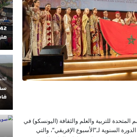
الإثنين 17 فبراير
ملي
الجمعة 11 أبريل
سقو
فاس
المتحدة للتربية والعلم والثقافة (اليونسكو) في
دورة السنوية لـ”الأسبوع الإفريقي”، والتي