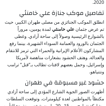
2020.
تفاصيل موكب جنازة علي خامنئي
انطلق الموكب الجنائزي من مصلى طهران الكبير، حيث
تم عرض جثمان
علي خامنئي
لمدة يومين، مروراً
بالشوارع الرئيسية وصولاً إلى ساحة آزادي. وغطى
الجثمان بالورود والعمامة السوداء الشهيرة، بينما رفع
المشاركون الأعلام الإيرانية والحمراء التي ترمز للانتقام
والعدالة. وهتف الحشود بشعارات مناهضة لأمريكا
وإسرائيل، وحمل بعضهم لافتات تطالب بـ”قتل” ترامب
ونتنياهو.
حشود غير مسبوقة في طهران
أظهرت الصور الجوية الشارع المؤدي إلى ساحة آزادي
مكتظاً بالمواطنين لعدة كيلومترات. وتوقعت السلطات
مشاركة تتراوح بين 15 و20 مليون شخص منذ بدء التأبين