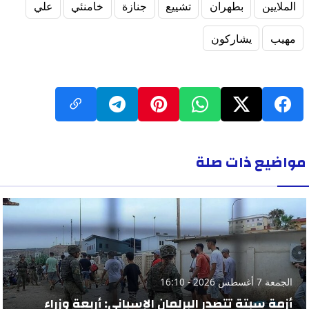
الملايين
بطهران
تشييع
جنازة
خامنئي
علي
مهيب
يشاركون
مواضيع ذات صلة
الجمعة 7 أغسطس 2026 - 16:10
أزمة سبتة تتصدر البرلمان الإسباني: أربعة وزراء