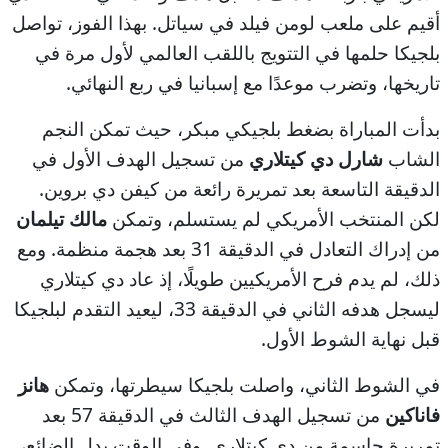
أقيم على ملعب لومن فيلد في سياتل. بهذا الفوز، تواصل
بلجيكا حلمها في التتويج باللقب العالمي لأول مرة في
تاريخها، وتضرب موعدًا مع إسبانيا في ربع النهائي.
بدأت المباراة بضغط بلجيكي مبكر، حيث تمكن النجم
الشاب
شارل دي كيتلاري
من تسجيل الهدف الأول في
الدقيقة التاسعة بعد تمريرة رائعة من كيفن دي بروين.
لكن المنتخب الأمريكي لم يستسلم، وتمكن
مالك تيلمان
من إدراك التعادل في الدقيقة 31 بعد هجمة منظمة. ومع
ذلك، لم يدم فرح الأمريكيين طويلًا، إذ عاد دي كيتلاري
ليسجل هدفه الثاني في الدقيقة 33، ليعيد التقدم لبلجيكا
قبل نهاية الشوط الأول.
في الشوط الثاني، واصلت بلجيكا سيطرتها، وتمكن
هانز
فاناكين
من تسجيل الهدف الثالث في الدقيقة 57 بعد
تمريرة حاسمة من دي كيتلاري. وفي الوقت بدل الضائع،