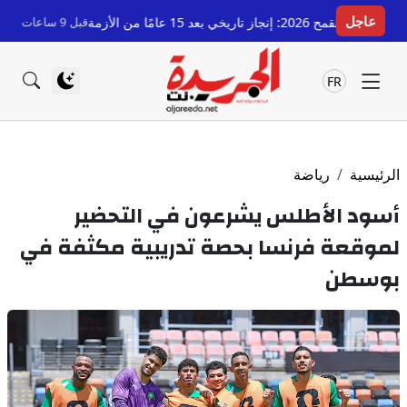
عاجل
أزمة
قبل 9 ساعات
رسميا.. صلاح الدين 
FR
الرئيسية
رياضة
أسود الأطلس يشرعون في التحضير
لموقعة فرنسا بحصة تدريبية مكثفة في
بوسطن