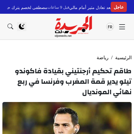
عاجل
ادل مثير أمام مالي
قبل 9 ساعات
مصطفى لخصم يترك حزب السنبلة وينضم لحزب النخل
FR
الرئيسية
رياضة
طاقم تحكيم أرجنتيني بقيادة فاكوندو
تيلو يدير قمة المغرب وفرنسا في ربع
نهائي المونديال