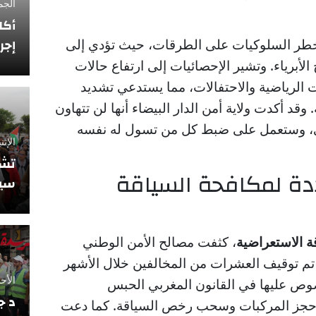
الجمعة 12 فبراي
أكا
إجر
طر السلوكيات على الطرقات، حيث تؤدي إلى
لأبرياء. وتشير الإحصائيات إلى ارتفاع حالات
ت الرياضية والاحتفالات، مما يستدعي تشديد
 وقد أكدت ولاية أمن الدار البيضاء أنها لن تتهاون
، وستعمل على ضبط كل من تسول له نفسه
الإثنين 10 نوفمبر
تشي
دة لمكافحة السياقة
سيو
ة الاستعراضية
، كثفت مصالح الأمن الوطني
 تم توقيف العشرات من المخالفين خلال الأشهر
الأحد 5 أكتوبر 2025
وص عليها في القانون المغربي الحبس
د ج
لى حجز المركبات وسحب رخص السياقة. كما دعت