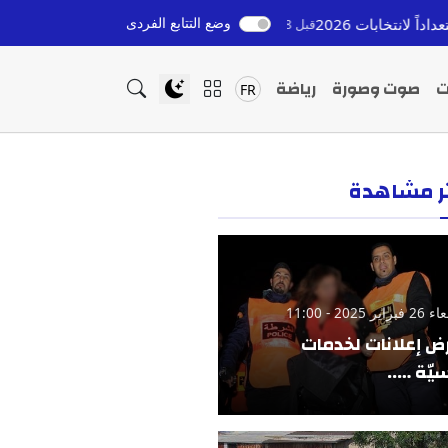
وضع التتابع الفردى
إعادة القاصرين المغاربة من إسبانيا: التزام ملكي وتحديات 
قبل 8 ساعات
ت
صوت وصورة
رياضة
FR
ثر مشاهدة
ير 2025 - 11:00
ض إعلانات لخدمات
يّة …..