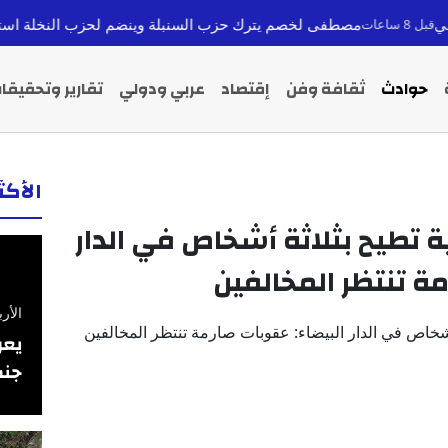
ى لخصم يترك حزب السنبلة وينضم لحزب النخلة استعداداً لانتخابات 2026
حوادث
ثقافة وفن
إقتصاد
عربي ودولي
تقارير وتحقيقا
الأك
 تطيح بثلاثة أشخاص في الدار
مة تنتظر المخالفين
الأربعاء 26 فبرا
يعر
جنس