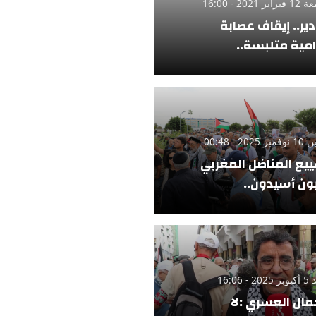
ر 2021 - 16:00
دير.. إيقاف عصابة
امية متلبسة..
 2025 - 00:48
يع المناضل المغربي
ن أسيدون..
 - 16:06
مال العسري :لا