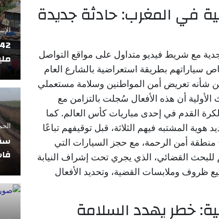
ية في المغرب: حادثة جديدة
الإثنين 17 فبراير
 بجدية مع شريط فيديو متداول على مواقع التواصل
ملي
خاص سياراتهم بطريقة استعراضية بالشارع العام
 شأنه تعريض أمن المواطنين وسلامة مستعملي
لأولية أن هذه الأفعال سُجلت بالتزامن مع
كرة القدم في إحدى مباريات كأس العالم. كما
 هوية المشتبه فيهم الثلاثة، قبل توقيفهم تباعًا
الجمعة 11 أبريل
سقو
 منطقة أمن الرحمة، مع حجز السيارات التي
فاس
م للبحث القضائي، الذي يجري تحت إشراف النيابة
ع ظروف وملابسات القضية، وتحديد الأفعال
ية: خطر يهدد السلامة