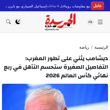
عاجل
ع مفاوضات روما
قبل 4 ساعات
إسماعيل الصيباري مع بايرن ميونخ: بنعطية يكشف 
FR
الرئيسية
رياضة
ديشامب يثني على تطور المغرب:
التفاصيل الصغيرة ستحسم التأهل في ربع
نهائي كأس العالم 2026