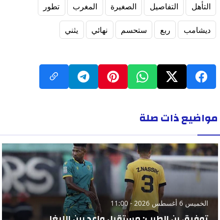
التأهل
التفاصيل
الصغيرة
المغرب
تطور
ديشامب
ربع
ستحسم
نهائي
يثني
مواضيع ذات صلة
الخميس 6 أغسطس 2026 - 11:00
توفيق بن الطيب: مستقبل واعد بين الليغا