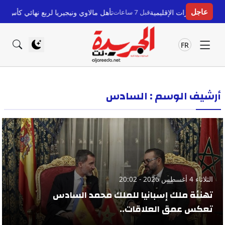
عاجل
قليمية
قبل 7 ساعات
تأهل مالاوي ونيجيريا لربع نهائي كأس أمم إفريقيا للسيدات 2026 بعد جولة حاسمة
FR
أرشيف الوسم : السادس
الثلاثاء 4 أغسطس 2026 - 20:02
تهنئة ملك إسبانيا للملك محمد السادس
تعكس عمق العلاقات..