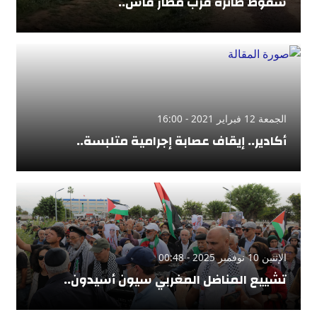
سقوط طائرة قرب مطار فاس..
الجمعة 12 فبراير 2021 - 16:00
أكادير.. إيقاف عصابة إجرامية متلبسة..
الإثنين 10 نوفمبر 2025 - 00:48
تشييع المناضل المغربي سيون أسيدون..