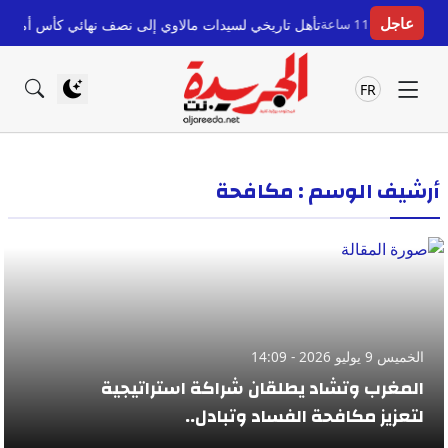
عاجل
قبل 11 ساعة
تأهل تاريخي لسيدات مالاوي إلى نصف نهائي كأس أمم إفريقيا بعد إ
FR
أرشيف الوسم : مكافحة
الخميس 9 يوليو 2026 - 14:09
المغرب وتشاد يطلقان شراكة استراتيجية
لتعزيز مكافحة الفساد وتبادل..