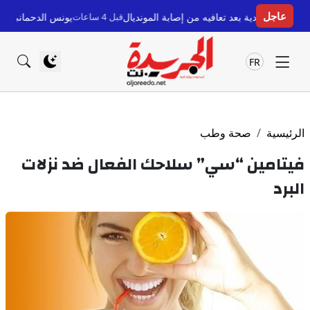
عاجل
ة بعد تعافيه من إصابة المونديال
قبل 4 ساعات
يونس الدحماني يوجه رسالة وداع مؤ
FR
الرئيسية
صحة وطب
فيتامين “سي” سلاحك الفعال ضد نزلات
البرد