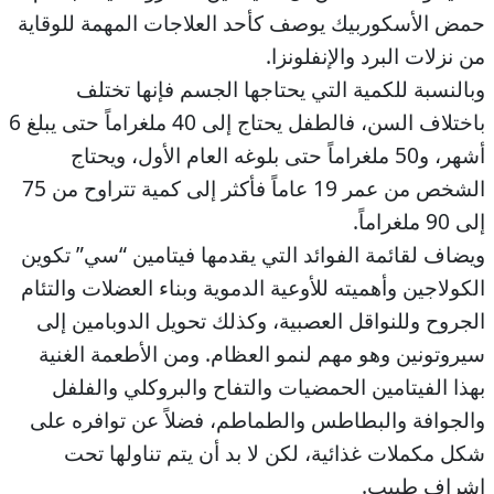
حمض الأسكوربيك يوصف كأحد العلاجات المهمة للوقاية
من نزلات البرد والإنفلونزا.
وبالنسبة للكمية التي يحتاجها الجسم فإنها تختلف
باختلاف السن، فالطفل يحتاج إلى 40 ملغراماً حتى يبلغ 6
أشهر، و50 ملغراماً حتى بلوغه العام الأول، ويحتاج
الشخص من عمر 19 عاماً فأكثر إلى كمية تتراوح من 75
إلى 90 ملغراماً.
ويضاف لقائمة الفوائد التي يقدمها فيتامين “سي” تكوين
الكولاجين وأهميته للأوعية الدموية وبناء العضلات والتئام
الجروح وللنواقل العصبية، وكذلك تحويل الدوبامين إلى
سيروتونين وهو مهم لنمو العظام. ومن الأطعمة الغنية
بهذا الفيتامين الحمضيات والتفاح والبروكلي والفلفل
والجوافة والبطاطس والطماطم، فضلاً عن توافره على
شكل مكملات غذائية، لكن لا بد أن يتم تناولها تحت
إشراف طبيب.