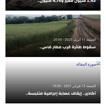
1,42 مليون فقير و4,75 مليون..
الجمعة 11 أبريل 2025 - 20:00
سقوط طائرة قرب مطار فاس..
الجمعة 12 فبراير 2021 - 16:00
أكادير.. إيقاف عصابة إجرامية متلبسة..