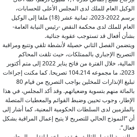
الوكيل العام للملك لدى المجلس الأعلى للحسابات،
برسم 2022-2023، ثمانية عشر (18) ملفا إلى الوكيل
العام للملك لدى محكمة النقض -رئيس النيابة العامة-
بشأن أفعال قد تستوجب عقوبة جنائية.
ويتضمن الفصل الثاني حصيلة لأنشطة تلقي وتتبع ومراقبة
التصريح الإجباري بالممتلكات، حيث تلقت المحاكم
المالية، خلال الفترة من فاتح يناير 2022 إلى متم أكتوبر
2023، ما مجموعه 104.214 تصريحا. كما مكنت إجراءات
تبليغ الإنذارات للمخلين بواجب التصريح من قيام 80
بالمائة منهم بتسوية وضعياتهم. وقد أكد المجلس، في هذا
الإطار، وجوب تحيين وضبط القوائم والمعطيات المتصلة
بالملزمين لدى السلطات الحكومية المعنية، كما أشار إلى
أن “النموذج الحالي للتصريح لا يتيح إعمال المراقبة بشكل
فعال”.
وبالنسبة للفصل الثالث، فيقدم ملخصا لتقارير المجلس