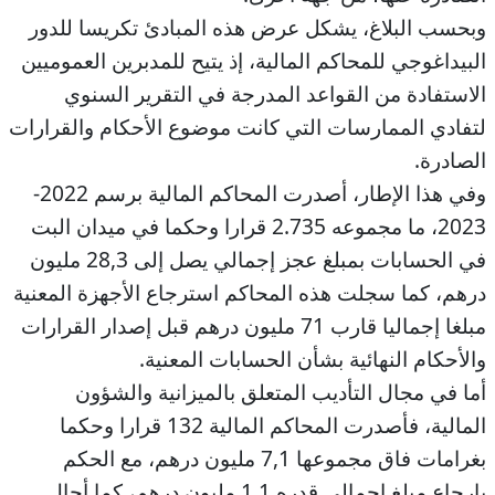
وبحسب البلاغ، يشكل عرض هذه المبادئ تكريسا للدور
البيداغوجي للمحاكم المالية، إذ يتيح للمدبرين العموميين
الاستفادة من القواعد المدرجة في التقرير السنوي
لتفادي الممارسات التي كانت موضوع الأحكام والقرارات
الصادرة.
وفي هذا الإطار، أصدرت المحاكم المالية برسم 2022-
2023، ما مجموعه 2.735 قرارا وحكما في ميدان البت
في الحسابات بمبلغ عجز إجمالي يصل إلى 28,3 مليون
درهم، كما سجلت هذه المحاكم استرجاع الأجهزة المعنية
مبلغا إجماليا قارب 71 مليون درهم قبل إصدار القرارات
والأحكام النهائية بشأن الحسابات المعنية.
أما في مجال التأديب المتعلق بالميزانية والشؤون
المالية، فأصدرت المحاكم المالية 132 قرارا وحكما
بغرامات فاق مجموعها 7,1 مليون درهم، مع الحكم
بإرجاع مبلغ إجمالي قدره 1,1 مليون درهم، كما أحال