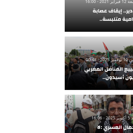
ر 2021 - 16:00
دير.. إيقاف عصابة
امية متلبسة..
 2025 - 00:48
يع المناضل المغربي
ن أسيدون..
 - 16:06
مال العسري :لا