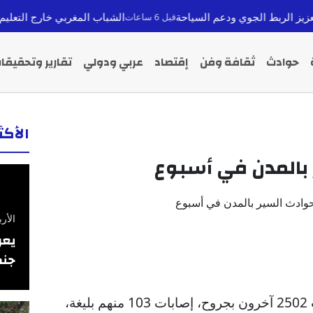
الشباب المغربي خارج التعليم والتوظيف: أزمة 2.94 مليون شاب وسبل ال
قبل 6 ساعات
حوادث
ثقافة وفن
إقتصاد
عربي ودولي
تقارير وتحقيقا
الأك
بالمدن في أسبوع
الأربعاء 26 فبرا
يعر
جنس
لقي 27 شخصا مصرعهم وأصيب 2502 آخرون بجروح، إصابات 103 منهم بليغة،