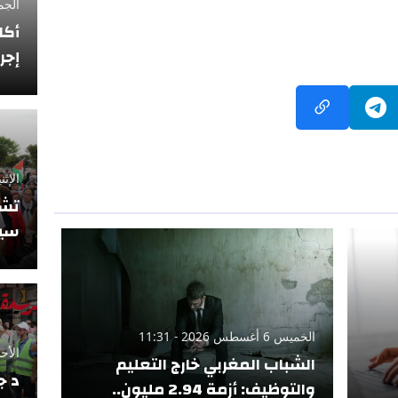
الجمعة 12 فبراي
أكا
إجر
الإثنين 10 نوفمبر
تشي
سيو
الخميس 6 أغسطس 2026 - 11:31
الأحد 5 أكتوبر 2025
الشباب المغربي خارج التعليم
د ج
والتوظيف: أزمة 2.94 مليون..