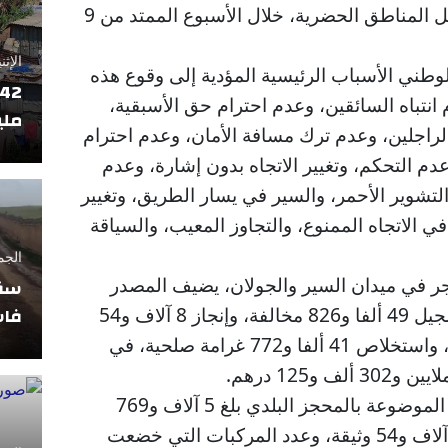
في 1857 حادثة سير سجلت داخل المناطق الحضرية، خلال الأسبوع الممتد من 9
الإثنين 17 فبراير
 الوطني الأسباب الرئيسية المؤدية إلى وقوع هذه
انتباه السائقين، وعدم احترام حق الأسبقية،
ملي
لراجلين، وعدم ترك مسافة الأمان، وعدم احترام
 التحكم، وتغيير الاتجاه بدون إشارة، وعدم
تشوير الأحمر، والسير في يسار الطريق، وتغيير
في الاتجاه الممنوع، والتجاوز المعيب، والسياقة
الجمعة 11 أبريل
ر في ميدان السير والجولان، يضيف المصدر
سقو
فاس
ذاته، تمكنت مصالح الأمن من تسجيل 49 ألفا و826 مخالفة، وإنجاز 8 آلاف و54
محضرا أحيلت على النيابة العامة، واستخلاص 41 ألفا و772 غرامة صلحية، في
وأشار البلاغ إلى أن عدد العربات الموضوعة بالمحجز البلدي بلغ 5 آلاف و769
عربة، وعدد الوثائق المسحوبة 8 آلاف و54 وثيقة، وعدد المركبات التي خضعت