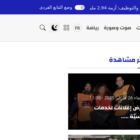
وضع التتابع الفردى
خروج
إدانة سائقي الطاكسيات ف
قبل 7 ساعات
ت
صوت وصورة
رياضة
FR
ثر مشاهدة
ير 2025 - 11:00
ض إعلانات لخدمات
يّة …..