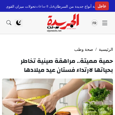
عاجل
ة أنواع جديدة من السرطان
قبل 8 ساعات
تحولات ميزان القوى في سبتة ومليلية: ق
FR
الرئيسية
صحة وطب
حمية مميتة.. مراهقة صينية تخاطر
بحياتها لارتداء فستان عيد ميلادها