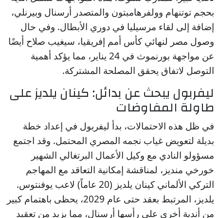
بحجم توتنهام وولفرهامبتون والمتصدر أرسنال وبيرنلي،
إضافة إلى لقاء مرسيليا في دوري الأبطال. وفي حال
وصول مصر لنهائي كأس أمم إفريقيا، سيغيب صلاح أيضًا
عن مواجهة بورنموث في 24 يناير، مما يؤكد أهمية
التوصل لاتفاق يحقق المصلحة المشتركة.
ليفربول يبحث عن بدائل: كينان يلديز على
طاولة المفاوضات
في ظل هذه الاحتمالات، بدأ ليفربول في إعداد خطة
بديلة لتعويض غياب نجمه المصري المحتمل. وقد اجتمع
مسؤولو النادي مع وكيل الأعمال البرتغالي الشهير
خورخي منديز، لمناقشة إمكانية التعاقد مع المهاجم
التركي الألماني كينان يلديز (20 عاماً) لاعب يوفنتوس.
يلديز، المرتبط بعقد حتى عام 2029، يحظى باهتمام كبير
من أندية أخرى على رأسها أرسنال، مما يزيد من تعقيد