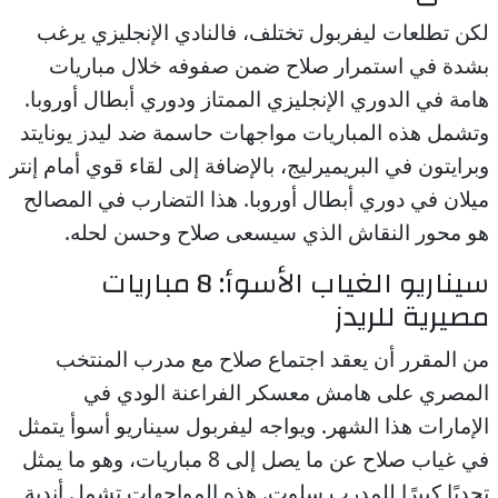
لكن تطلعات ليفربول تختلف، فالنادي الإنجليزي يرغب
بشدة في استمرار صلاح ضمن صفوفه خلال مباريات
هامة في الدوري الإنجليزي الممتاز ودوري أبطال أوروبا.
وتشمل هذه المباريات مواجهات حاسمة ضد ليدز يونايتد
وبرايتون في البريميرليج، بالإضافة إلى لقاء قوي أمام إنتر
ميلان في دوري أبطال أوروبا. هذا التضارب في المصالح
هو محور النقاش الذي سيسعى صلاح وحسن لحله.
سيناريو الغياب الأسوأ: 8 مباريات
مصيرية للريدز
من المقرر أن يعقد اجتماع صلاح مع مدرب المنتخب
المصري على هامش معسكر الفراعنة الودي في
الإمارات هذا الشهر. ويواجه ليفربول سيناريو أسوأ يتمثل
في غياب صلاح عن ما يصل إلى 8 مباريات، وهو ما يمثل
تحديًا كبيرًا للمدرب سلوت. هذه المواجهات تشمل أندية